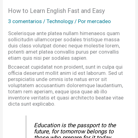
How to Learn English Fast and Easy
3 comentarios
/
Technology
/ Por
mercadeo
Scelerisque ante platea nullam himenaeos quam
sollicitudin ullamcorper sodales tristique massa
duis class volutpat donec neque molestie lorem,
potenti amet platea convallis purus per convallis
etiam quis nisi per sodales sapien.
Bccaecat cupidatat non proident, sunt in culpa qui
officia deserunt mollit anim id est laborum. Sed ut
perspiciatis unde omnis iste natus error sit
voluptatem accusantium doloremque laudantium,
totam rem aperiam, eaque ipsa quae ab illo
inventore veritatis et quasi architecto beatae vitae
dicta sunt explicabo.
Education is the passport to the
future, for tomorrow belongs to
those who prepare for it today.