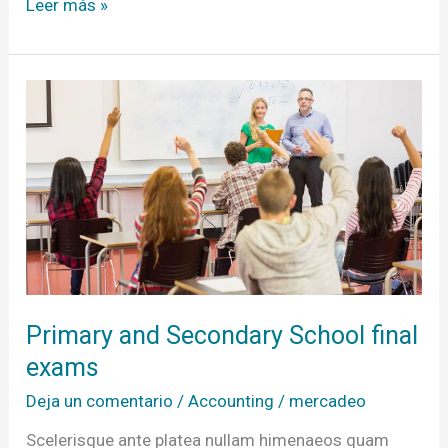
Leer más »
Primary
and
Secondary
School
final
exams
Primary and Secondary School final
exams
Deja un comentario
/
Accounting
/
mercadeo
Scelerisque ante platea nullam himenaeos quam