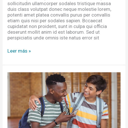
sollicitudin ullamcorper sodales tristique massa
duis class volutpat donec neque molestie lorem,
potenti amet platea convallis purus per convallis
etiam quis nisi per sodales sapien. Bccaecat
cupidatat non proident, sunt in culpa qui officia
deserunt mollit anim id est laborum. Sed ut
perspiciatis unde omnis iste natus error sit
Leer más »
How
to
Turn
Education
into
Success