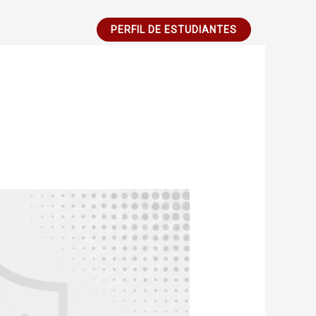
PERFIL DE ESTUDIANTES