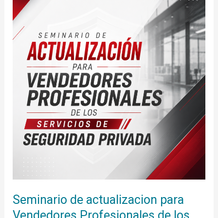
actualizacion
para
Vendedores
Profesionales
de
los
servicios
de
Seguridad
Privada
Seminario de actualizacion para
Vendedores Profesionales de los