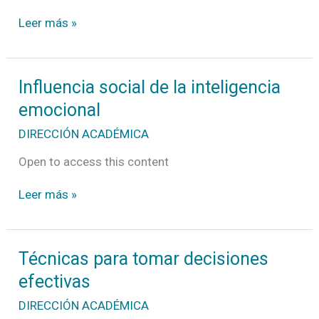
Leer más »
Influencia
Influencia social de la inteligencia
social
emocional
de
la
DIRECCIÓN ACADÉMICA
inteligencia
emocional
Open to access this content
Leer más »
Técnicas
Técnicas para tomar decisiones
para
efectivas
tomar
decisiones
DIRECCIÓN ACADÉMICA
efectivas