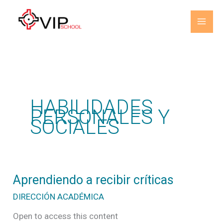
Ir
al
contenido
HABILIDADES
PERSONALES Y
SOCIALES
Aprendiendo
Aprendiendo a recibir críticas
a
recibir
DIRECCIÓN ACADÉMICA
críticas
Open to access this content