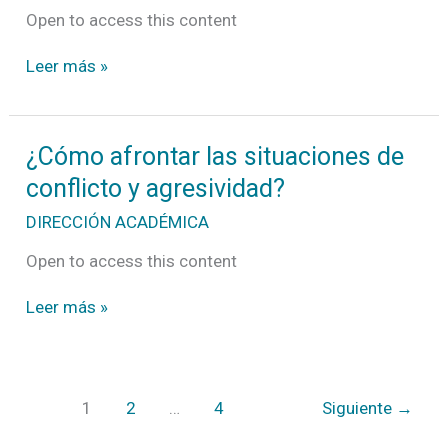
Open to access this content
Leer más »
¿Cómo
¿Cómo afrontar las situaciones de
afrontar
conflicto y agresividad?
las
situaciones
DIRECCIÓN ACADÉMICA
de
conflicto
Open to access this content
y
agresividad?
Leer más »
1
2
…
4
Siguiente
→