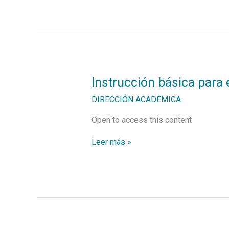
Instrucción
Instrucción básica para
básica
para
DIRECCIÓN ACADÉMICA
el
manejo
Open to access this content
de
armas
Leer más »
de
fuego