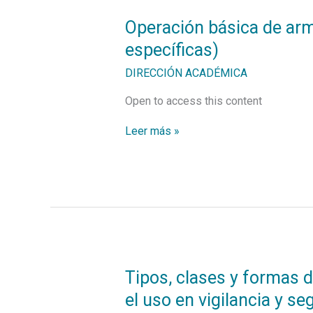
Operación
Operación básica de arma
básica
específicas)
de
armas
DIRECCIÓN ACADÉMICA
no
letales
Open to access this content
y
de
letalidad
Leer más »
reducida
(tres
tipos
de
armas
específicas)
Tipos,
Tipos, clases y formas d
clases
el uso en vigilancia y se
y
formas