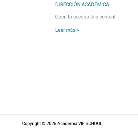
DIRECCIÓN ACADÉMICA
de
uso
Open to access this content
de
armas
no
Leer más »
letales
y
de
letalidad
reducida
permitidas
para
el
uso
en
vigilancia
y
seguridad
privada
Copyright © 2026 Academia VIP SCHOOL