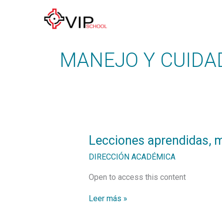
Ir
al
contenido
MANEJO Y CUIDA
Lecciones
Lecciones aprendidas, 
aprendidas,
manejo
DIRECCIÓN ACADÉMICA
de
armas
Open to access this content
Leer más »