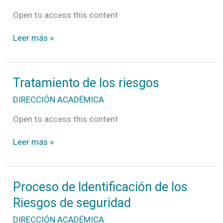
medios
utilizados
Open to access this content
por
la
Leer más »
Seguridad
Privada
Tratamiento
Tratamiento de los riesgos
de
los
DIRECCIÓN ACADÉMICA
riesgos
Open to access this content
Leer más »
Proceso
Proceso de Identificación de los
de
Riesgos de seguridad
Identificación
de
DIRECCIÓN ACADÉMICA