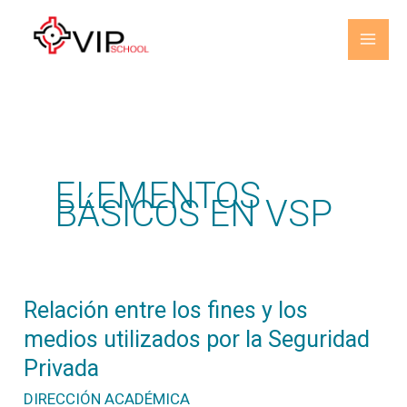
Ir
al
contenido
ELEMENTOS
BÁSICOS EN VSP
Relación
Relación entre los fines y los
entre
medios utilizados por la Seguridad
los
fines
Privada
y
los
DIRECCIÓN ACADÉMICA