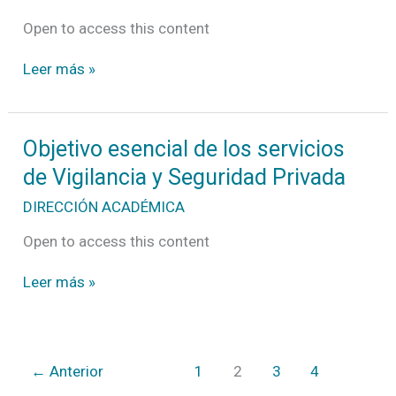
los
Riesgos
Open to access this content
de
seguridad
Leer más »
Objetivo
Objetivo esencial de los servicios
esencial
de Vigilancia y Seguridad Privada
de
los
DIRECCIÓN ACADÉMICA
servicios
de
Open to access this content
Vigilancia
y
Leer más »
Seguridad
Privada
←
Anterior
1
2
3
4