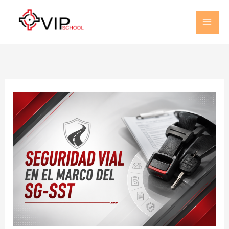
Ir
al
contenido
Seguridad
Lecciones
Vial
en
el
Marco
del
SG-
SST