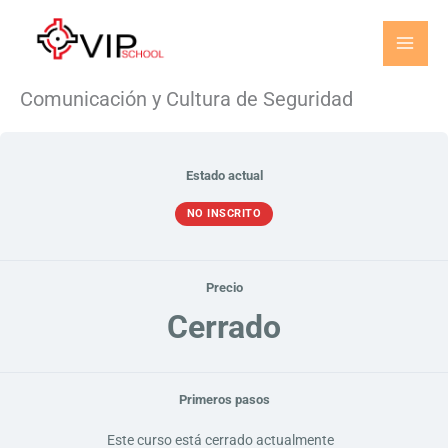
Ir
al
contenido
Comunicación
Lecciones
Comunicación y Cultura de Seguridad
y
Cultura
de
Seguridad
Estado actual
NO INSCRITO
Precio
Cerrado
Primeros pasos
Este curso está cerrado actualmente