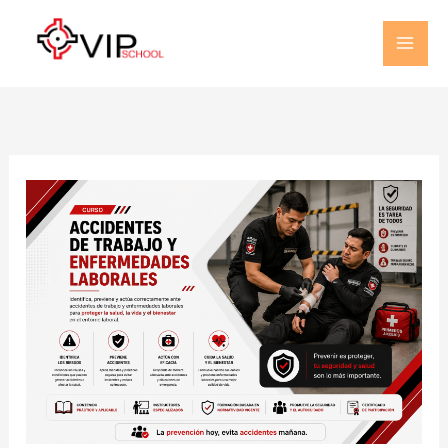
Ir
al
contenido
Accidentes
Lecciones
de
Trabajo
y
Enfermedades
Laborales