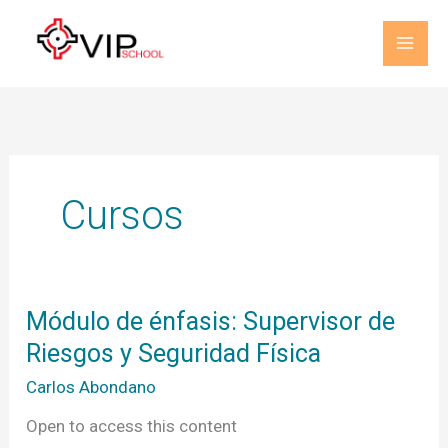
Ir
al
contenido
Cursos
Módulo
Módulo de énfasis: Supervisor de
de
Riesgos y Seguridad Física
énfasis:
Supervisor
Carlos Abondano
de
Riesgos
Open to access this content
y