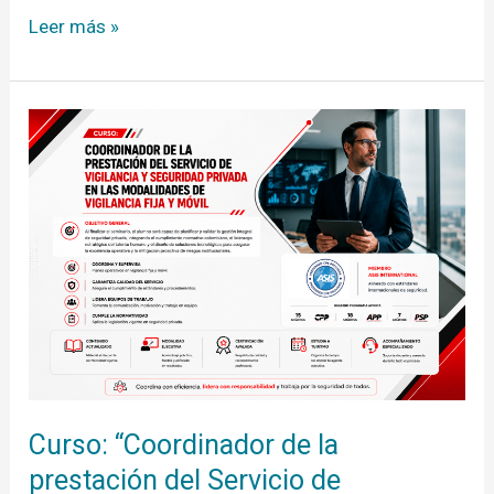
Seguridad
Leer más »
Física
Curso:
“Coordinador
de
la
prestación
del
Servicio
de
Vigilancia
y
Seguridad
Privada
en
las
modalidades
Curso: “Coordinador de la
de
Vigilancia
prestación del Servicio de